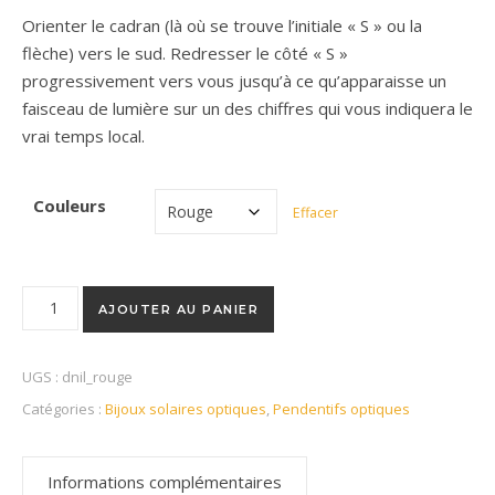
Orienter le cadran (là où se trouve l’initiale « S » ou la
flèche) vers le sud. Redresser le côté « S »
progressivement vers vous jusqu’à ce qu’apparaisse un
faisceau de lumière sur un des chiffres qui vous indiquera le
vrai temps local.
Couleurs
Effacer
quantité de Pendentif Duo Nil
AJOUTER AU PANIER
UGS :
dnil_rouge
Catégories :
Bijoux solaires optiques
,
Pendentifs optiques
Informations complémentaires