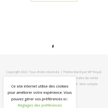
Copyright 2022. Tous droits réservés. |
Thème Bard par
WP Royal
.
MA Solaire
Nous contacter
Conditions générales de vente
Mentions légales
Politique de confidentialité
Mon compte
Ce site internet utilise des cookies
Panier
pour améliorer votre expérience. Vous
pouvez gérer vos préférences ici :
Réglages des préférences