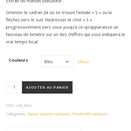
Extrait du manuel utilisateur :
Orienter le cadran (là où se trouve l’initiale « S » ou la
flèche) vers le sud. Redresser le côté « S »
progressivement vers vous jusqu’à ce qu’apparaisse un
faisceau de lumière sur un des chiffres qui vous indiquera le
vrai temps local.
Couleurs
Effacer
quantité de Pendentif C.OLI
AJOUTER AU PANIER
UGS :
coli_bleu
Catégories :
Bijoux solaires optiques
,
Pendentifs optiques