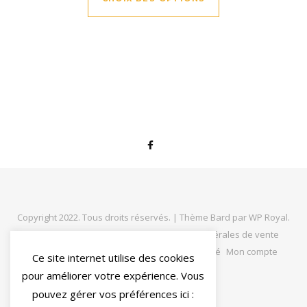
Copyright 2022. Tous droits réservés. |
Thème Bard par
WP Royal
.
MA Solaire
Nous contacter
Conditions générales de vente
Mentions légales
Politique de confidentialité
Mon compte
Ce site internet utilise des cookies
Panier
pour améliorer votre expérience. Vous
pouvez gérer vos préférences ici :